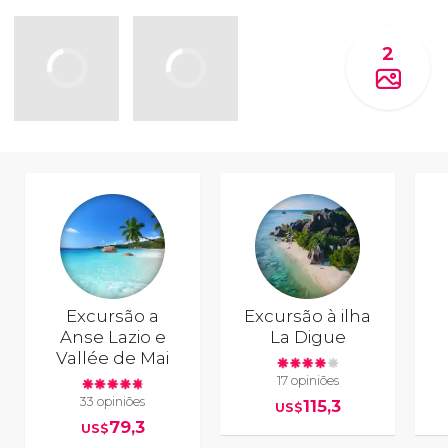
2
Excursão a
Excursão à ilha
Anse Lazio e
La Digue
Vallée de Mai
17 opiniões
33 opiniões
115,3
US$
79,3
US$