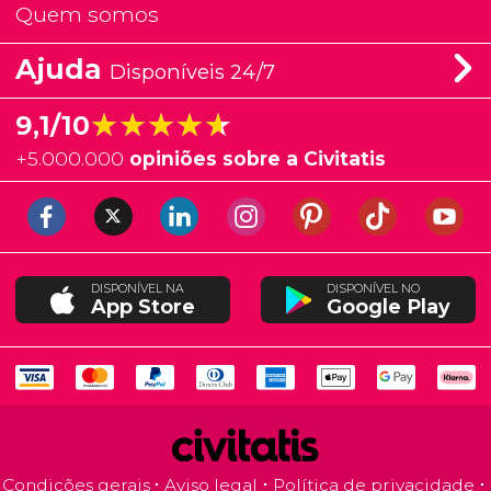
Quem somos
Ajuda
Disponíveis 24/7
★★★★★
★★★★★
9,1/10
+
5.000.000
opiniões sobre a Civitatis
DISPONÍVEL NA
DISPONÍVEL NO
App Store
Google Play
Condições gerais
Aviso legal
Política de privacidade