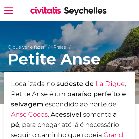
O que ver e fazer
Praias
Petite Anse
Localizada no
sudeste de
La Digue
,
Petite Anse é um
paraíso perfeito e
selvagem
escondido ao norte de
Anse Cocos
.
Acessível
somente
a
pé
, para chegar até lá é necessário
seguir o caminho que rodeia
Grand