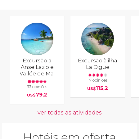
Excursão a
Excursão à ilha
Anse Lazio e
La Digue
Vallée de Mai
17 opiniões
33 opiniões
115,2
US$
79,2
US$
ver todas as atividades
Hotéis em oferta