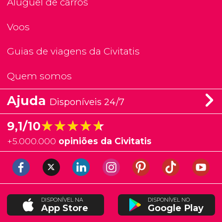
Aluguel de carros
Voos
Guias de viagens da Civitatis
Quem somos
Ajuda
Disponíveis 24/7
★★★★★
★★★★★
9,1/10
+
5.000.000
opiniões da Civitatis
DISPONÍVEL NA
DISPONÍVEL NO
App Store
Google Play