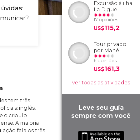
Excursão à ilha
dúvidas
:
La Digue
omunicar?
17 opiniões
115,2
US$
Tour privado
por Mahé
6 opiniões
161,3
US$
ver todas as atividades
a
les tem três
Leve seu guia
ficiais: inglês,
sempre com você
e o crioulo
lense. A maioria
lação fala os três