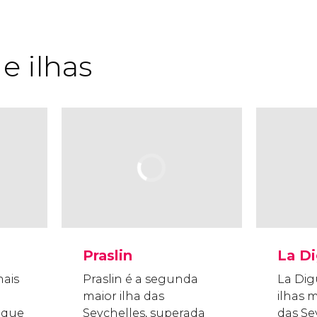
e ilhas
Praslin
La D
mais
Praslin é a segunda
La Dig
maior ilha das
ilhas 
o que
Seychelles, superada
das Se