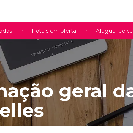
iadas
Hotéis em oferta
Aluguel de ca
mação geral d
elles