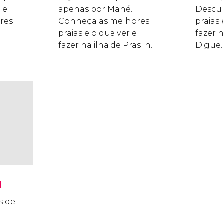
 e
apenas por Mahé.
Descub
res
Conheça as melhores
praias 
praias e o que ver e
fazer n
fazer na ilha de Praslin.
Digue.
d
s de