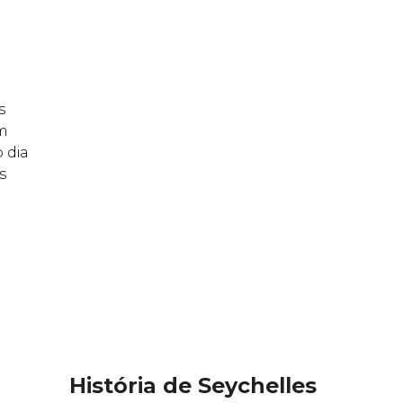
s
m
 dia
s
História de Seychelles