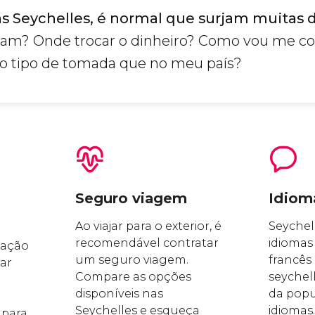
 às Seychelles, é normal que surjam muitas 
izam? Onde trocar o dinheiro? Como vou me c
o tipo de tomada que no meu país?
Seguro viagem
Idiom
Ao viajar para o exterior, é
Seychel
recomendável contratar
idiomas o
tação
um seguro viagem.
francês 
rar
Compare as opções
seychel
disponíveis nas
da popu
Seychelles e esqueça
idiomas.
 para