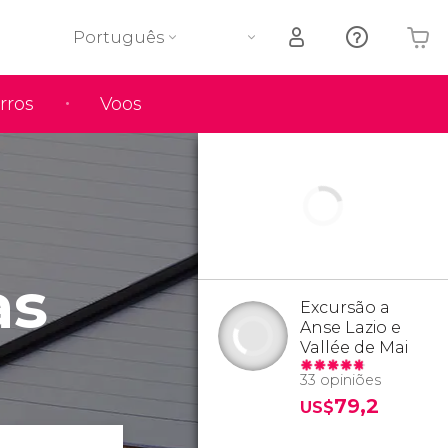
Português
rros
Voos
O seu carrinho está vazio
as
Excursão a
Anse Lazio e
Vallée de Mai
33 opiniões
79,2
US$