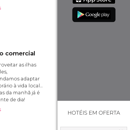
s
io comercial
oveitar as ilhas
es,
ndamos adaptar
ário à vida local...
ras da manhã já é
nte de dia!
s
HOTÉIS EM OFERTA