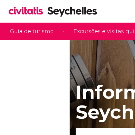
Guia de turismo
Excursões e visitas gu
Infor
Seych