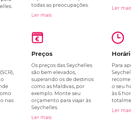
todas as preocupações.
elles.
Ler mai
Ler mais
Preços
Horár
Os preços das Seychelles
Para apr
(SCR),
são bem elevados,
Seychell
lo
superando os de destinos
recome
onde
como as Maldivas, por
o seu hor
 como
exemplo. Monte seu
às 6 ho
o nas
orçamento para viajar às
totalme
Seychelles.
Ler mai
Ler mais