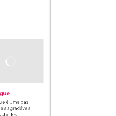
igue
ue é uma das
mais agradáveis
ychelles.