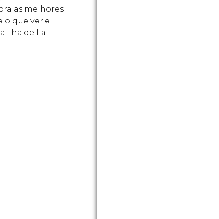
ra as melhores
e o que ver e
a ilha de La