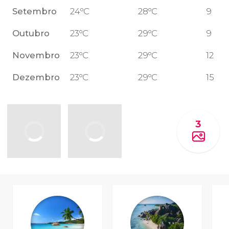
Setembro
24ºC
28ºC
9
Outubro
23ºC
29ºC
9
Novembro
23ºC
29ºC
12
Dezembro
23ºC
29ºC
15
3