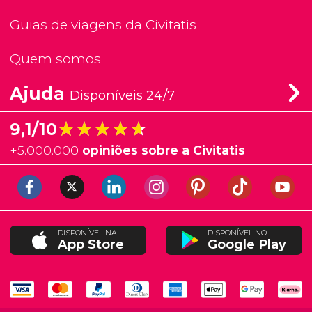
Guias de viagens da Civitatis
Quem somos
Ajuda
Disponíveis 24/7
★★★★★
★★★★★
9,1/10
+
5.000.000
opiniões sobre a Civitatis
DISPONÍVEL NA
DISPONÍVEL NO
App Store
Google Play